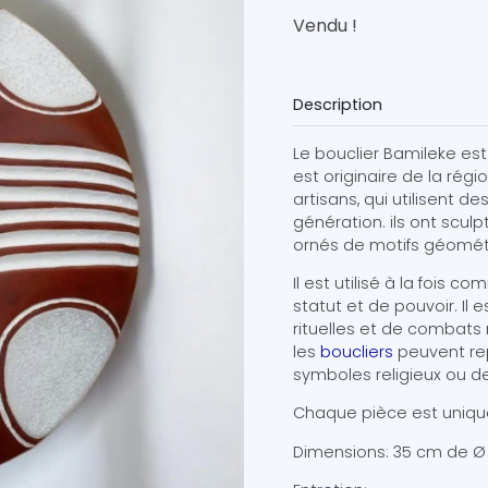
Vendu !
Description
Le bouclier Bamileke est 
est originaire de la rég
artisans, qui utilisent 
génération. ils ont scul
ornés de motifs géométr
Il est utilisé à la foi
statut et de pouvoir. Il 
rituelles et de combats r
les
boucliers
peuvent rep
symboles religieux ou d
Chaque pièce est unique 
Dimensions: 35 cm de Ø