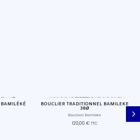
 BAMILÉKÉ
BOUCLIER TRADITIONNEL BAMILEKE
38Ø
Boucliers Bamileke
120,00
€
TTC