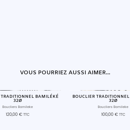
VOUS POURRIEZ AUSSI AIMER...
 TRADITIONNEL BAMILÉKÉ
BOUCLIER TRADITIONNEL
32Ø
32Ø
Boucliers Bamileke
Boucliers Bamileke
120,00
€
100,00
€
TTC
TTC